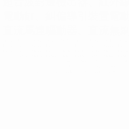
超音波對邊檢出器、紅外線
電動缸、糾偏導引裝置電動
直流馬達驅動器、直流無刷馬達
Tc11a
Tc11o
Tc12a
Tc12o
Tc13a
Tc13o
Tc14a
Tc14o
Tc15a
Ea11a
Ea11o
Ea12a
Ea12o
Ea21a
Ea21o
Ea22a
Ea22o
Eb11a
Eb11o
Eb12a
Eb12o
Eb13a
Eb13o
Eb14a
Eb14o
Eb15a
Eb31a
Eb31o
Eb32a
Eb32o
Eb33a
Eb33o
Eb34a
Eb34o
03
04
04b
05
08
11
12
13
14a
14b
15
21
22a
22
b
22c
22d
22e
22f