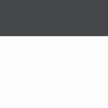
運泰電機有限公司-Euntay Elect
運動控制系統製造商，張力
張力控制系統 Tension Co
張力控制器、張力檢出器,Lo
對邊控制器 ，糾偏導正裝置