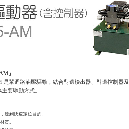
-AM」
15-AM 是單迴路油壓驅動，結合對邊檢出器、對邊控制
模式為主要驅動方式。
，達到快速定位目的。
材質。