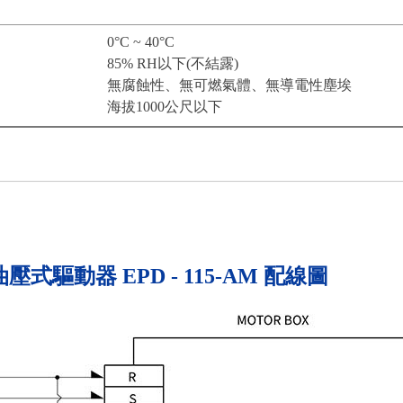
0°C ~ 40°C
85% RH以下(不結露)
無腐蝕性、無可燃氣體、無導電性塵埃
海拔1000公尺以下
油壓式驅動器 EPD - 115-AM 配線圖