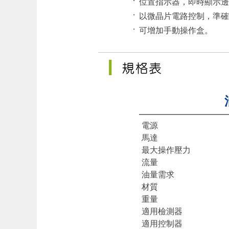
位置指示器，即時顯示邊
‧
以微晶片電路控制，準確
‧
可增加手動操作盒。
電源
馬達
最大操作壓力
流量
油量需求
材質
重量
適用檢測器
適用控制器