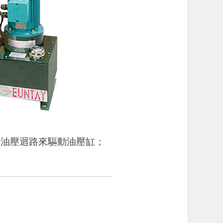
器及油壓迴路來驅動油壓缸；